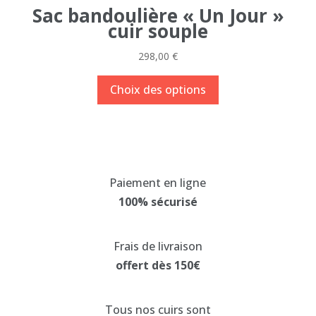
Sac bandoulière « Un Jour »
cuir souple
298,00
€
Ce
Choix des options
produit
a
plusieurs
variations.
Les
Paiement en ligne
options
100% sécurisé
peuvent
être
choisies
Frais de livraison
sur
offert dès 150€
la
page
Tous nos cuirs sont