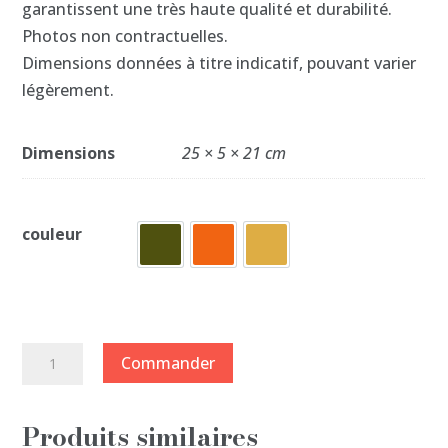
garantissent une très haute qualité et durabilité.
Photos non contractuelles.
Dimensions données à titre indicatif, pouvant varier
légèrement.
Dimensions
25 × 5 × 21 cm
couleur
quantité
Commander
de
Sac
Produits similaires
bandoulière