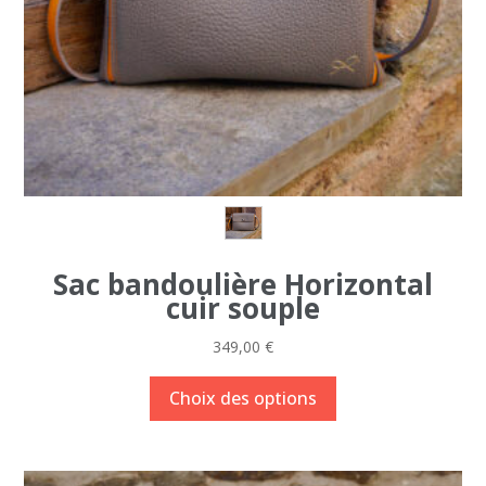
page
du
produit
Sac bandoulière Horizontal
cuir souple
349,00
€
Ce
Choix des options
produit
a
plusieurs