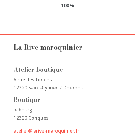
du
100%
produit
La Rive maroquinier
Atelier boutique
6 rue des forains
12320 Saint-Cyprien / Dourdou
Boutique
le bourg
12320 Conques
atelier@larive-maroquinier.fr