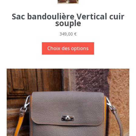
Sac bandoulière Vertical cuir
souple
349,00
€
Ce
Choix des options
produit
a
plusieurs
variations.
Les
options
peuvent
être
choisies
sur
la