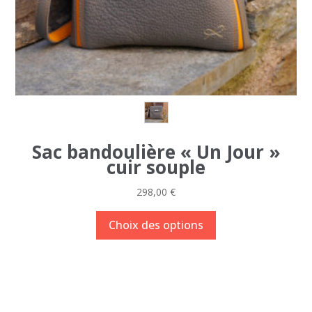
produit
Sac bandoulière « Un Jour »
cuir souple
298,00
€
Ce
Choix des options
produit
a
plusieurs
variations.
Les