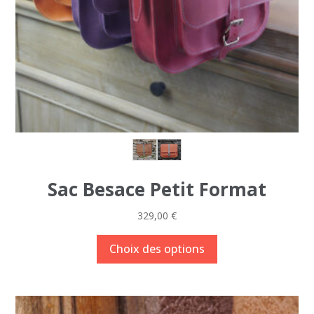
Sac Besace Petit Format
329,00
€
Ce
Choix des options
produit
a
plusieurs
variations.