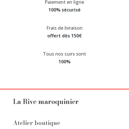
Paiement en ligne
options
100% sécurisé
peuvent
être
choisies
Frais de livraison
sur
offert dès 150€
la
page
Tous nos cuirs sont
du
100%
produit
La Rive maroquinier
Atelier boutique