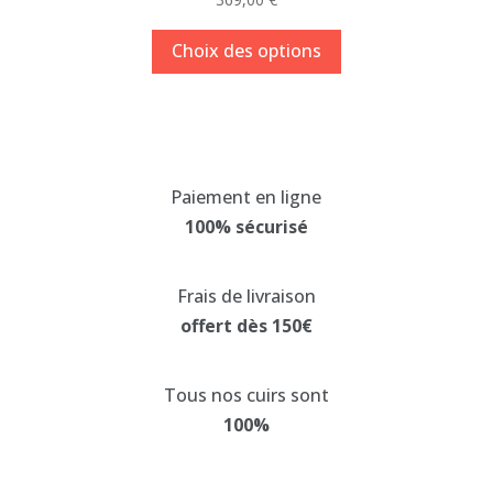
Ce
Choix des options
produit
a
plusieurs
variations.
Les
Paiement en ligne
options
100% sécurisé
peuvent
être
choisies
Frais de livraison
sur
offert dès 150€
la
page
Tous nos cuirs sont
du
100%
produit