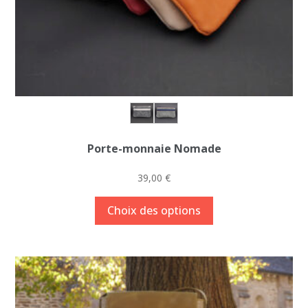
produit
Porte-monnaie Nomade
39,00
€
Ce
Choix des options
produit
a
plusieurs
variations.
Les
options