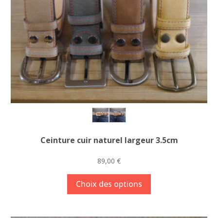
Ceinture cuir naturel largeur 3.5cm
89,00
€
Ce
Choix des options
produit
a
plusieurs