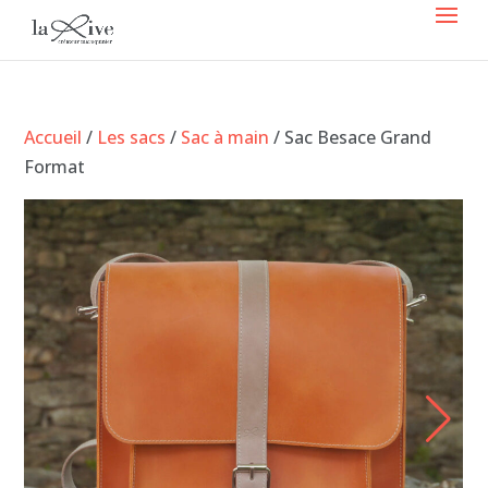
Accueil
/
Les sacs
/
Sac à main
/ Sac Besace Grand
Format