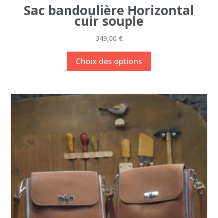
Sac bandoulière Horizontal
cuir souple
349,00
€
Ce
Choix des options
produit
a
plusieurs
variations.
Les
options
peuvent
être
choisies
sur
la
page