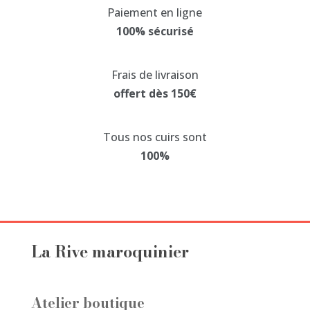
Paiement en ligne
options
100% sécurisé
peuvent
être
choisies
Frais de livraison
sur
offert dès 150€
la
page
Tous nos cuirs sont
du
100%
produit
La Rive maroquinier
Atelier boutique