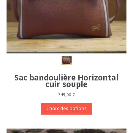
Sac bandoulière Horizontal
cuir souple
349,00
€
Ce
Choix des options
produit
a
plusieurs