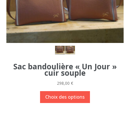
du
produit
Sac bandoulière « Un Jour »
cuir souple
298,00
€
Ce
Choix des options
produit
a
plusieurs
variations.
Les