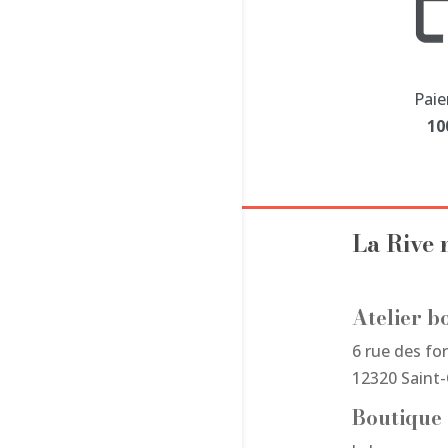
Paie
10
La Rive
Atelier b
6 rue des fo
12320 Saint
Boutique