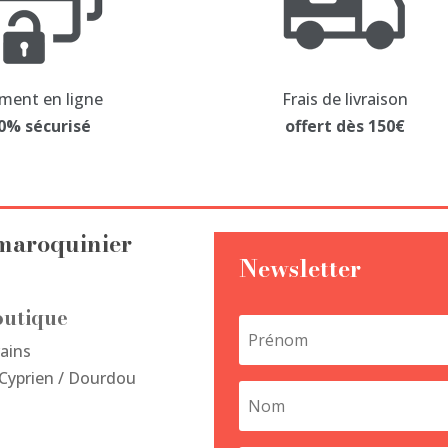
choisies
ch
sur
su
la
la
page
ment en ligne
Frais de livraison
pa
du
0% sécurisé
offert dès 150€
d
produit
pr
 maroquinier
Newsletter
outique
rains
-Cyprien / Dourdou