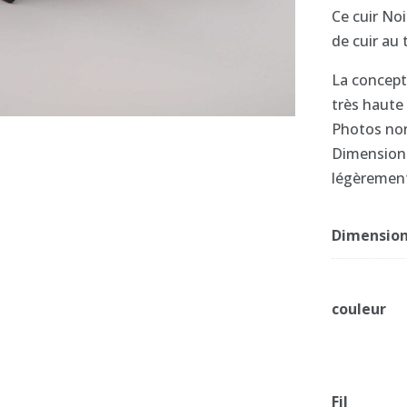
Ce cuir No
de cuir au 
La concepti
très haute 
Photos non
Dimensions
légèremen
Dimensio
couleur
Fil