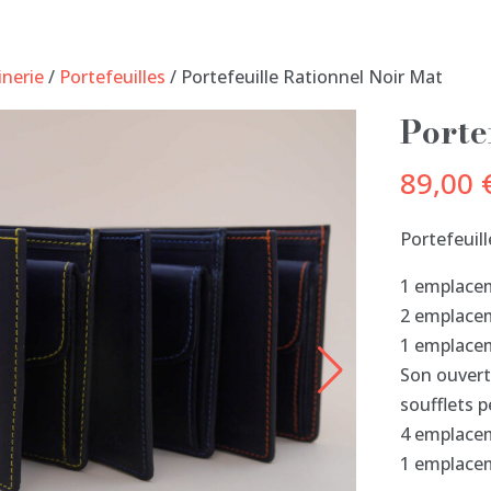
nerie
/
Portefeuilles
/ Portefeuille Rationnel Noir Mat
Porte
89,00
Portefeuill
1 emplacem
2 emplacem
1 emplacem
Son ouvert
soufflets 
4 emplacem
1 emplacem