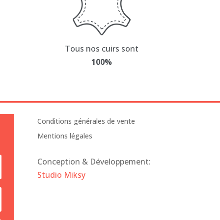
choisies
oisies
sur
r
la
page
Tous nos cuirs sont
ge
du
100%
u
produit
oduit
Conditions générales de vente
Mentions légales
Conception & Développement:
Studio Miksy