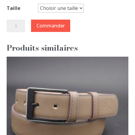
Taille
quantité
Commander
de
Ceinture
Produits similaires
Réversible
largeur
3.5cm