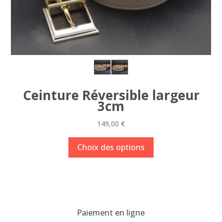
Ceinture Réversible largeur
3cm
149,00
€
Ce
Choix des options
produit
a
plusieurs
variations.
Les
Paiement en ligne
options