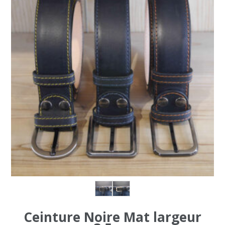
options
peuvent
être
choisies
sur
la
page
du
produit
Ceinture Noire Mat largeur