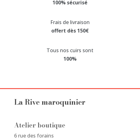
100% sécurisé
peuvent
être
choisies
Frais de livraison
sur
offert dès 150€
la
page
Tous nos cuirs sont
du
100%
produit
La Rive maroquinier
Atelier boutique
6 rue des forains