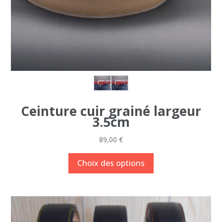
Ceinture cuir grainé largeur
3.5cm
89,00
€
Ce
Choix des options
produit
a
plusieurs
variations.
Les