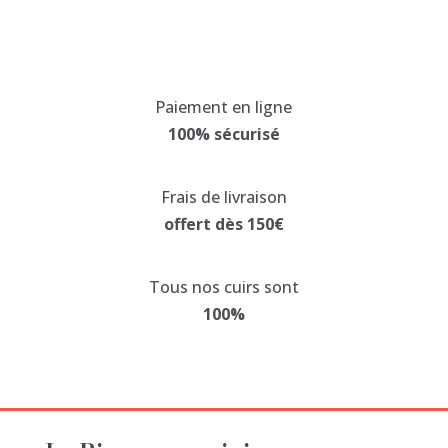
a
plusieurs
variations.
Les
Paiement en ligne
options
100% sécurisé
peuvent
être
choisies
Frais de livraison
sur
offert dès 150€
la
page
Tous nos cuirs sont
du
100%
produit