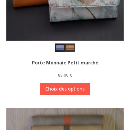
produit
Porte Monnaie Petit marché
89,00
€
Ce
Choix des options
produit
a
plusieurs
variations.
Les
options