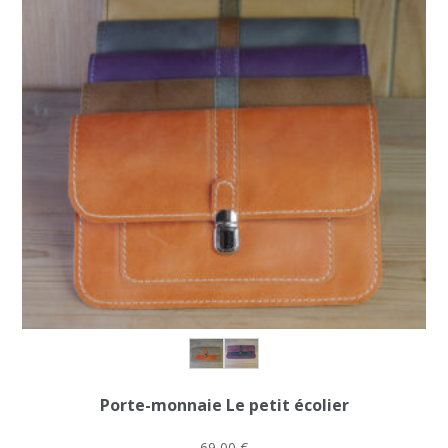
peuvent
être
choisies
sur
la
page
du
produit
Porte-monnaie Le petit écolier
69,00
€