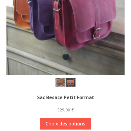
choisies
sur
la
page
du
produit
Sac Besace Petit Format
329,00
€
Ce
Choix des options
produit