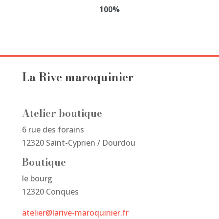
du
100%
produit
La Rive maroquinier
Atelier boutique
6 rue des forains
12320 Saint-Cyprien / Dourdou
Boutique
le bourg
12320 Conques
atelier@larive-maroquinier.fr