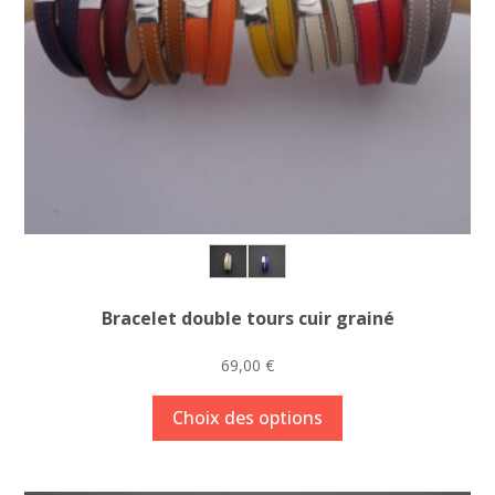
Bracelet double tours cuir grainé
69,00
€
Ce
Choix des options
produit
a
plusieurs