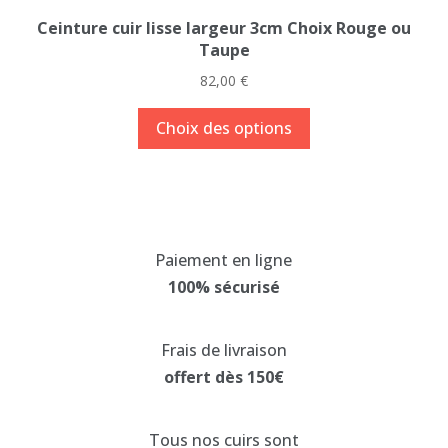
Ceinture cuir lisse largeur 3cm Choix Rouge ou
Taupe
82,00
€
Ce
Choix des options
produit
a
plusieurs
variations.
Les
Paiement en ligne
options
100% sécurisé
peuvent
être
choisies
Frais de livraison
sur
offert dès 150€
la
page
Tous nos cuirs sont