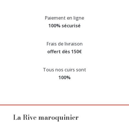
variations.
Les
Paiement en ligne
options
100% sécurisé
peuvent
être
choisies
Frais de livraison
sur
offert dès 150€
la
page
Tous nos cuirs sont
du
100%
produit
La Rive maroquinier