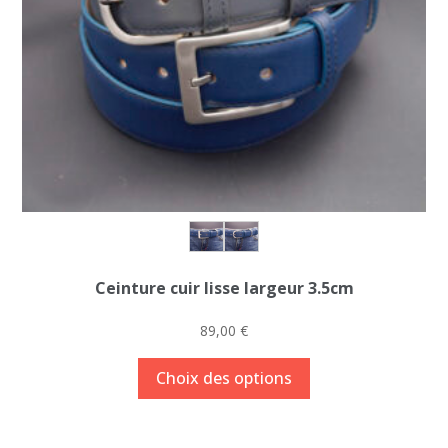
Ceinture cuir lisse largeur 3.5cm
89,00
€
Ce
Choix des options
produit
a
plusieurs