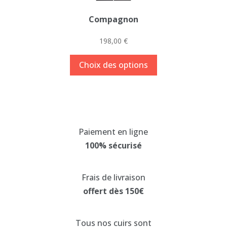
Compagnon
198,00
€
Ce
Choix des options
produit
a
plusieurs
variations.
Les
Paiement en ligne
options
100% sécurisé
peuvent
être
choisies
Frais de livraison
sur
offert dès 150€
la
page
Tous nos cuirs sont