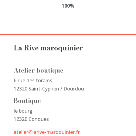
du
100%
produit
La Rive maroquinier
Atelier boutique
6 rue des forains
12320 Saint-Cyprien / Dourdou
Boutique
le bourg
12320 Conques
atelier@larive-maroquinier.fr