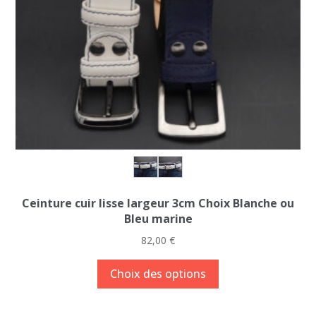
Ceinture cuir lisse largeur 3cm Choix Blanche ou
Bleu marine
82,00
€
Ce
Choix des options
produit
a
plusieurs